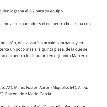
uien lograba el 2-2 para su equipo.
ó a mover el marcador y el encuentro finalizaba con
a posición, descansará la próxima jornada, y en
erca un poco más a la quinta plaza, de la que se
mo encuentro lo disputará en el Juanito Marrero,
bde, 72´), Meñe, Foster, Aarón (Miquelle, 64´), Aliou,
2´). Entrenador: Mario García.
inerfe, 78´), Erwin, Raúl (Diego, 69´), Benito Cano,