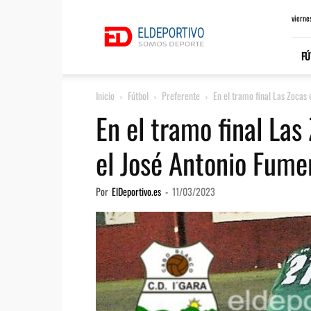
ElDeportivo.es
vierne
FÚ
Inicio
Fútbol
Preferente
En el tramo final Las Zocas e
En el tramo final Las
el José Antonio Fumer
Por
ElDeportivo.es
-
11/03/2023