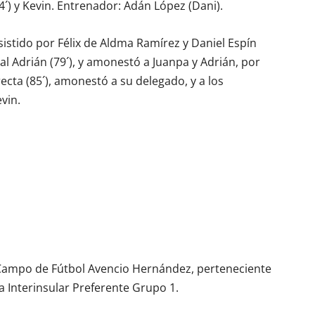
74´) y Kevin. Entrenador: Adán López (Dani).
sistido por Félix de Aldma Ramírez y Daniel Espín
cal Adrián (79´), y amonestó a Juanpa y Adrián, por
recta (85´), amonestó a su delegado, y a los
vin.
 Campo de Fútbol Avencio Hernández, perteneciente
a Interinsular Preferente Grupo 1.