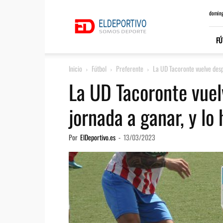
ElDeportivo.es
doming
FÚ
Inicio
Fútbol
Preferente
La UD Tacoronte vuelve desp
La UD Tacoronte vue
jornada a ganar, y lo
Por
ElDeportivo.es
-
13/03/2023