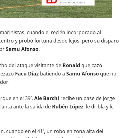
s marinistas, cuando el recién incorporado al
entro y probó fortuna desde lejos, pero su disparo
por
Samu Afonso
.
cho del ataque visitante de
Ronald
que cazó
bezazo
Facu Díaz
batiendo a
Samu Afonso
que no
dor.
rque en el 39′,
Ale Barchi
recibe un pase de Jorge
lanta ante la salida de
Rubén López
, le dribla y le
n, cuando en el 41′, un robo en zona alta del