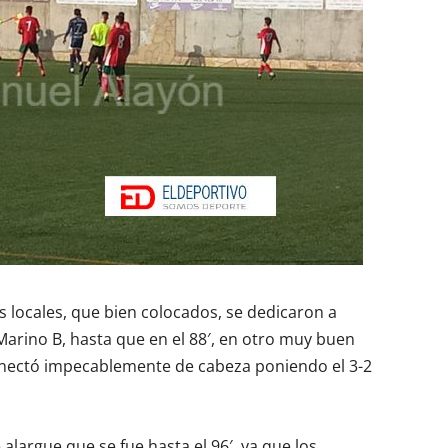
os locales, que bien colocados, se dedicaron a
Marino B, hasta que en el 88′, en otro muy buen
onectó impecablemente de cabeza poniendo el 3-2
 alargue que se fue hasta el 96′, ya que los