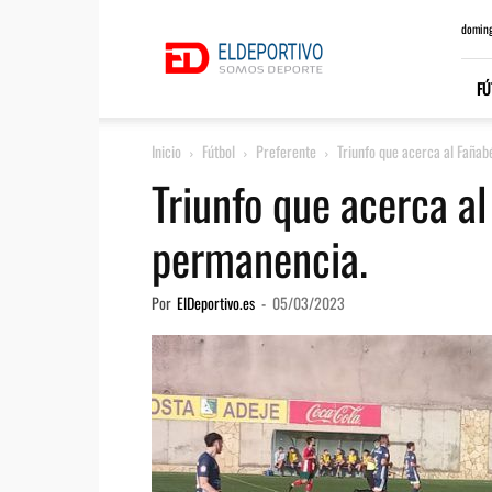
ElDeportivo.es
doming
FÚ
Inicio
Fútbol
Preferente
Triunfo que acerca al Fañab
Triunfo que acerca al
permanencia.
Por
ElDeportivo.es
-
05/03/2023