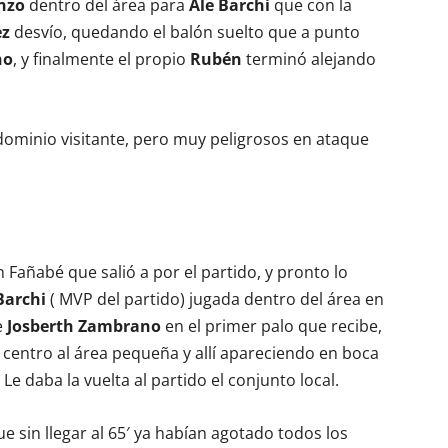
nzo
dentro del área para
Ale Barchi
que con la
ez
desvío, quedando el balón suelto que a punto
no
, y finalmente el propio
Rubén
terminó alejando
 dominio visitante, pero muy peligrosos en ataque
n Fañabé que salió a por el partido, y pronto lo
Barchi
( MVP del partido) jugada dentro del área en
e
Josberth Zambrano
en el primer palo que recibe,
el centro al área pequeña y allí apareciendo en boca
Le daba la vuelta al partido el conjunto local.
e sin llegar al 65′ ya habían agotado todos los