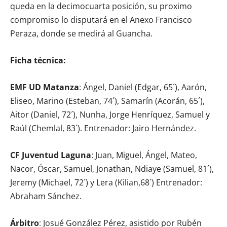
queda en la decimocuarta posición, su proximo
compromiso lo disputará en el Anexo Francisco
Peraza, donde se medirá al Guancha.
Ficha técnica:
EMF UD Matanza
: Ángel, Daniel (Edgar, 65´), Aarón,
Eliseo, Marino (Esteban, 74´), Samarín (Acorán, 65´),
Aitor (Daniel, 72´), Nunha, Jorge Henríquez, Samuel y
Raúl (Chemlal, 83´). Entrenador: Jairo Hernández.
CF Juventud Laguna
: Juan, Miguel, Ángel, Mateo,
Nacor, Óscar, Samuel, Jonathan, Ndiaye (Samuel, 81´),
Jeremy (Michael, 72´) y Lera (Kilian,68´) Entrenador:
Abraham Sánchez.
Árbitro
: Josué González Pérez, asistido por Rubén