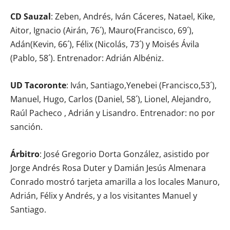
CD Sauzal
: Zeben, Andrés, Iván Cáceres, Natael, Kike,
Aitor, Ignacio (Airán, 76´), Mauro(Francisco, 69´),
Adán(Kevin, 66´), Félix (Nicolás, 73´) y Moisés Ávila
(Pablo, 58´). Entrenador: Adrián Albéniz.
UD Tacoronte
: Iván, Santiago,Yenebei (Francisco,53´),
Manuel, Hugo, Carlos (Daniel, 58´), Lionel, Alejandro,
Raúl Pacheco , Adrián y Lisandro. Entrenador: no por
sanción.
Árbitro
: José Gregorio Dorta González, asistido por
Jorge Andrés Rosa Duter y Damián Jesús Almenara
Conrado mostró tarjeta amarilla a los locales Manuro,
Adrián, Félix y Andrés, y a los visitantes Manuel y
Santiago.