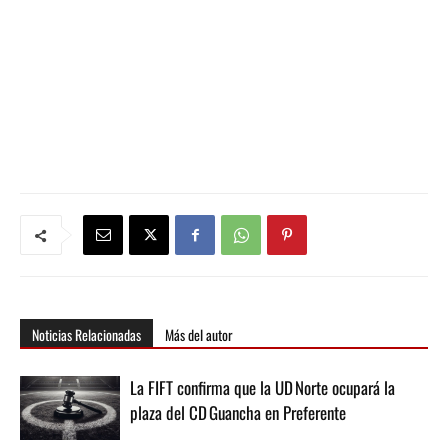
Noticias Relacionadas
Más del autor
La FIFT confirma que la UD Norte ocupará la
plaza del CD Guancha en Preferente