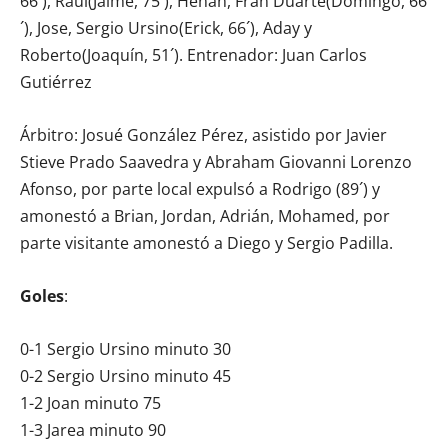
66´), Raúl(Jaime, 75´), Henan, Fran Duarte(Domingo, 66
´), Jose, Sergio Ursino(Erick, 66´), Aday y
Roberto(Joaquín, 51´). Entrenador: Juan Carlos
Gutiérrez
Árbitro: Josué González Pérez, asistido por Javier
Stieve Prado Saavedra y Abraham Giovanni Lorenzo
Afonso, por parte local expulsó a Rodrigo (89´) y
amonestó a Brian, Jordan, Adrián, Mohamed, por
parte visitante amonestó a Diego y Sergio Padilla.
Goles
:
0-1 Sergio Ursino minuto 30
0-2 Sergio Ursino minuto 45
1-2 Joan minuto 75
1-3 Jarea minuto 90