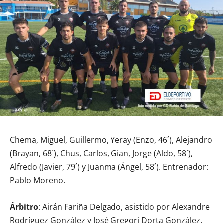
Chema, Miguel, Guillermo, Yeray (Enzo, 46´), Alejandro
(Brayan, 68´), Chus, Carlos, Gian, Jorge (Aldo, 58´),
Alfredo (Javier, 79´) y Juanma (Ángel, 58´). Entrenador:
Pablo Moreno.
Árbitro
: Airán Fariña Delgado, asistido por Alexandre
Rodríguez González y José Gregori Dorta González,