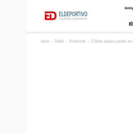
ElDeportivo.es
doming
FÚ
Inicio
Fútbol
Preferente
El Bahía vuelve a perder en 