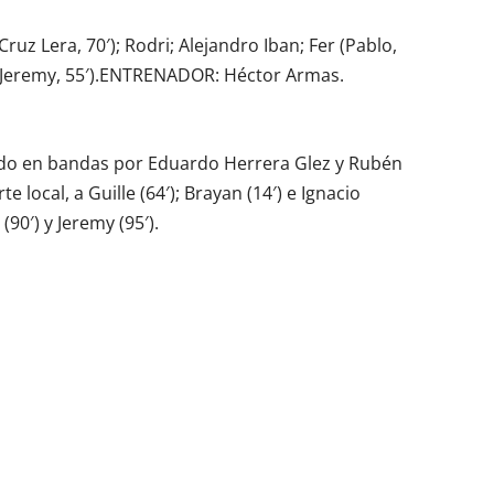
ruz Lera, 70′); Rodri; Alejandro Iban; Fer (Pablo,
iver (Jeremy, 55′).ENTRENADOR: Héctor Armas.
tido en bandas por Eduardo Herrera Glez y Rubén
e local, a Guille (64′); Brayan (14′) e Ignacio
 (90′) y Jeremy (95′).