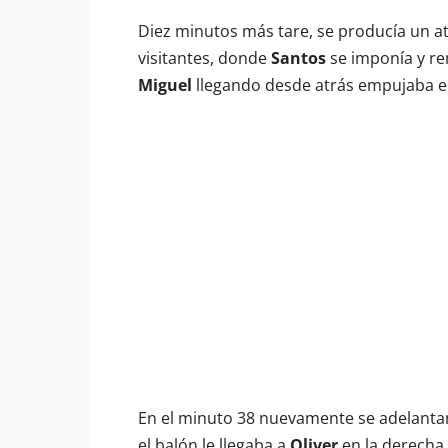
Diez minutos más tare, se producía un at
visitantes, donde
Santos
se imponía y re
Miguel
llegando desde atrás empujaba el 
En el minuto 38 nuevamente se adelantar
el balón le llegaba a
Oliver
en la derecha