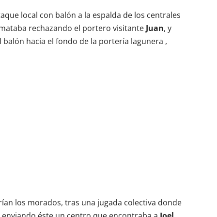
aque local con balón a la espalda de los centrales
mataba rechazando el portero visitante
Juan
, y
balón hacia el fondo de la portería lagunera ,
ían los morados, tras una jugada colectiva donde
, enviando éste un centro que encontraba a
Joel