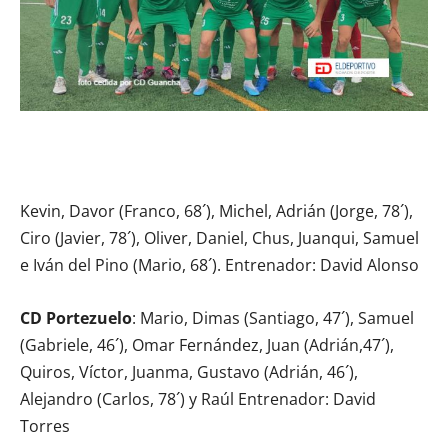
Kevin, Davor (Franco, 68´), Michel, Adrián (Jorge, 78´),
Ciro (Javier, 78´), Oliver, Daniel, Chus, Juanqui, Samuel
e Iván del Pino (Mario, 68´). Entrenador: David Alonso
CD Portezuelo
: Mario, Dimas (Santiago, 47´), Samuel
(Gabriele, 46´), Omar Fernández, Juan (Adrián,47´),
Quiros, Víctor, Juanma, Gustavo (Adrián, 46´),
Alejandro (Carlos, 78´) y Raúl Entrenador: David
Torres