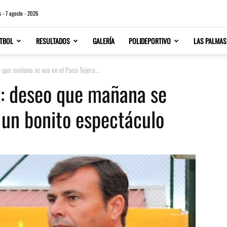
s - 7 agosto - 2026
TBOL
RESULTADOS
GALERÍA
POLIDEPORTIVO
LAS PALMAS
o que mañana se vea en el Paco Tejera...
z: deseo que mañana se
 un bonito espectáculo