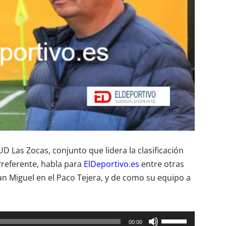
D Las Zocas, conjunto que lidera la clasificación
Preferente, habla para
ElDeportivo.es
entre otras
an Miguel en el Paco Tejera, y de como su equipo a
Utiliza
00:00