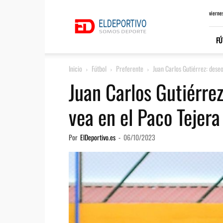
ElDeportivo.es
vierne
FÚ
Inicio
Fútbol
Preferente
Juan Carlos Gutiérrez: dese
Juan Carlos Gutiérre
vea en el Paco Tejera
Por
ElDeportivo.es
-
06/10/2023