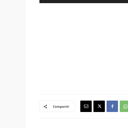
de
audio
Compartir