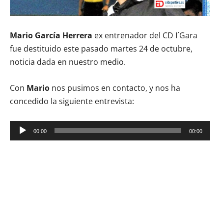
Mario García Herrera
ex entrenador del CD I´Gara
fue destituido este pasado martes 24 de octubre,
noticia dada en nuestro medio.
Con
Mario
nos pusimos en contacto, y nos ha
concedido la siguiente entrevista:
Reproductor
00:00
00:00
de
audio