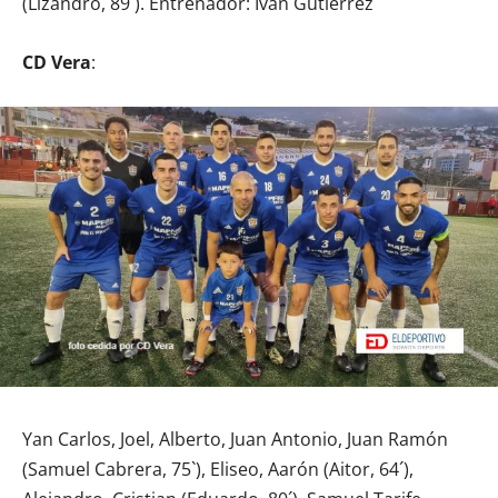
(Lizandro, 89´). Entrenador: Iván Gutiérrez
CD Vera
:
Yan Carlos, Joel, Alberto, Juan Antonio, Juan Ramón
(Samuel Cabrera, 75`), Eliseo, Aarón (Aitor, 64´),