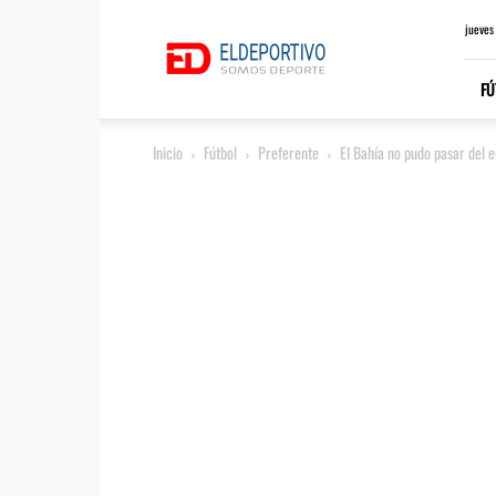
ElDeportivo.es
jueves
FÚ
Inicio
Fútbol
Preferente
El Bahía no pudo pasar del e