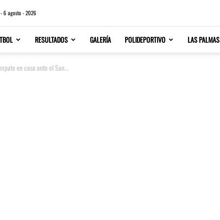
 - 6 agosto - 2026
TBOL
RESULTADOS
GALERÍA
POLIDEPORTIVO
LAS PALMAS
mpate en casa ante el San...