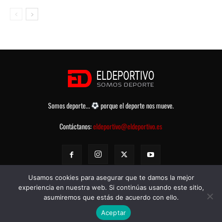
Somos deporte...
porque el deporte nos mueve.
Contáctanos:
eldeportivo@eldeportivo.es
Usamos cookies para asegurar que te damos la mejor
experiencia en nuestra web. Si continúas usando este sitio,
asumiremos que estás de acuerdo con ello.
© eldeportivo.es 2008 - 2025 Todos los Derechos Reservados -
Política
Aceptar
de Privacidad
-
Aviso legal
-
Contacto