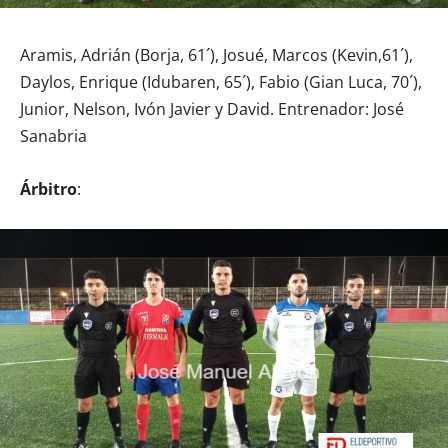
Aramis, Adrián (Borja, 61´), Josué, Marcos (Kevin,61´),
Daylos, Enrique (Idubaren, 65´), Fabio (Gian Luca, 70´),
Junior, Nelson, Ivón Javier y David. Entrenador: José
Sanabria
Árbitro
: