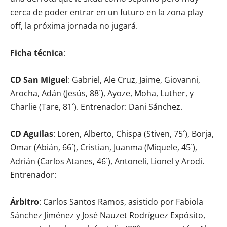
cerca de poder entrar en un futuro en la zona play
off, la próxima jornada no jugará.
Ficha técnica
:
CD San Miguel
: Gabriel, Ale Cruz, Jaime, Giovanni,
Arocha, Adán (Jesús, 88´), Ayoze, Moha, Luther, y
Charlie (Tare, 81´). Entrenador: Dani Sánchez.
CD Aguilas
: Loren, Alberto, Chispa (Stiven, 75´), Borja,
Omar (Abián, 66´), Cristian, Juanma (Miquele, 45´),
Adrián (Carlos Atanes, 46´), Antoneli, Lionel y Arodi.
Entrenador:
Árbitro
: Carlos Santos Ramos, asistido por Fabiola
Sánchez Jiménez y José Nauzet Rodríguez Expósito,