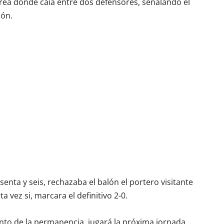
l área donde caía entre dos defensores, señalando el
ión.
enta y seis, rechazaba el balón el portero visitante
ta vez si, marcara el definitivo 2-0.
nto de la permanencia, jugará la próxima jornada