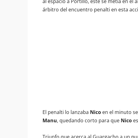
al espacio a Portillo, éste se metía en e
árbitro del encuentro penalti en esta acc
El penalti lo lanzaba
Nico
en el minuto ses
Manu
, quedando corto para que
Nico
es
Triunfo que acerca al Guargacho a un pu