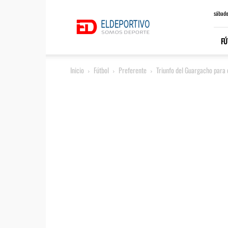
ElDeportivo.es
sábado
FÚ
Inicio
Fútbol
Preferente
Triunfo del Guargacho para q