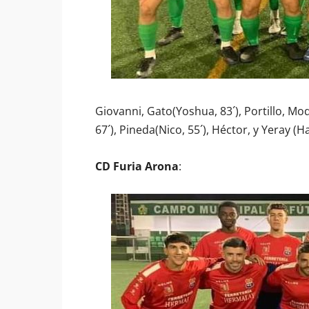
Giovanni, Gato(Yoshua, 83´), Portillo, Modr
67´), Pineda(Nico, 55´), Héctor, y Yeray (H
CD Furia Arona
: