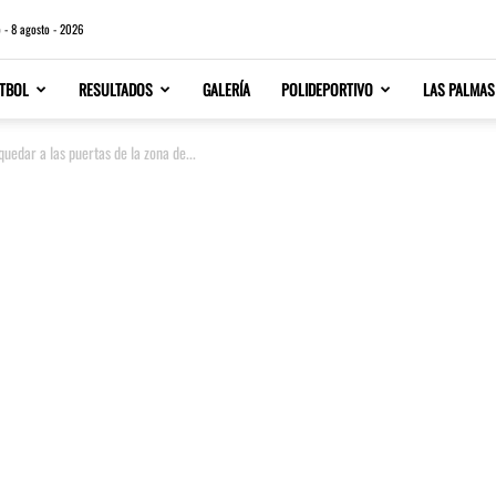
 - 8 agosto - 2026
TBOL
RESULTADOS
GALERÍA
POLIDEPORTIVO
LAS PALMAS
uedar a las puertas de la zona de...