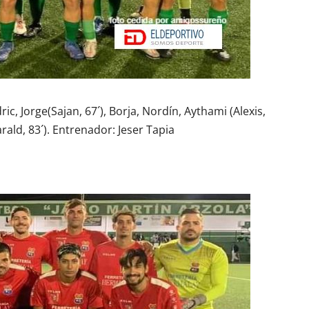
ic, Jorge(Sajan, 67´), Borja, Nordín, Aythami (Alexis,
arald, 83´). Entrenador: Jeser Tapia