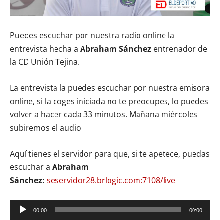
Puedes escuchar por nuestra radio online la
entrevista hecha a
Abraham Sánchez
entrenador de
la CD Unión Tejina.
La entrevista la puedes escuchar por nuestra emisora
online, si la coges iniciada no te preocupes, lo puedes
volver a hacer cada 33 minutos. Mañana miércoles
subiremos el audio.
Aquí tienes el servidor para que, si te apetece, puedas
escuchar a
Abraham
Sánchez:
se
servidor28.brlogic.com:7108/live
Reproductor
00:00
00:00
de