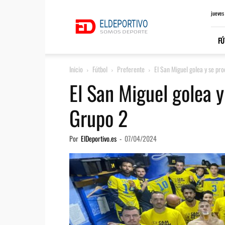
ElDeportivo.es
jueves
FÚ
Inicio
Fútbol
Preferente
El San Miguel golea y se p
El San Miguel golea 
Grupo 2
Por
ElDeportivo.es
-
07/04/2024