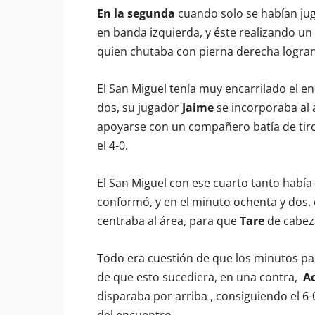
En la segunda
cuando solo se habían ju
en banda izquierda, y éste realizando u
quien chutaba con pierna derecha logran
El San Miguel tenía muy encarrilado el e
dos, su jugador
Jaime
se incorporaba al 
apoyarse con un compañero batía de tiro
el 4-0.
El San Miguel con ese cuarto tanto había
conformó, y en el minuto ochenta y dos,
centraba al área, para que
Tare
de cabeza
Todo era cuestión de que los minutos pasa
de que esto sucediera, en una contra,
A
disparaba por arriba , consiguiendo el 6
del encuentro.