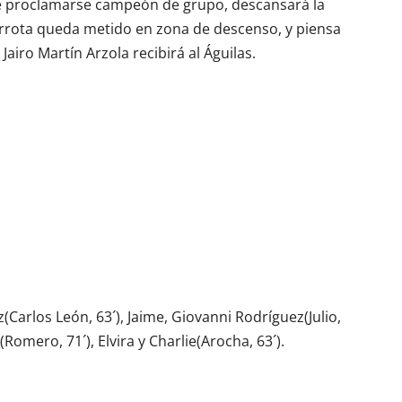
se proclamarse campeón de grupo, descansará la
rrota queda metido en zona de descenso, y piensa
airo Martín Arzola recibirá al Águilas.
z(Carlos León, 63´), Jaime, Giovanni Rodríguez(Julio,
Romero, 71´), Elvira y Charlie(Arocha, 63´).