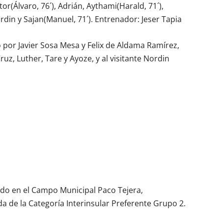
tor(Álvaro, 76´), Adrián, Aythami(Harald, 71´),
ordin y Sajan(Manuel, 71´). Entrenador: Jeser Tapia
o por Javier Sosa Mesa y Felix de Aldama Ramírez,
ruz, Luther, Tare y Ayoze, y al visitante Nordin
ado en el Campo Municipal Paco Tejera,
a de la Categoría Interinsular Preferente Grupo 2.