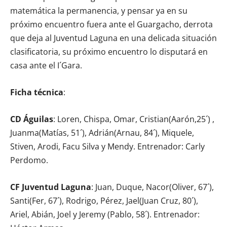
matemática la permanencia, y pensar ya en su
próximo encuentro fuera ante el Guargacho, derrota
que deja al Juventud Laguna en una delicada situación
clasificatoria, su próximo encuentro lo disputará en
casa ante el I´Gara.
Ficha técnica
:
CD Águilas
: Loren, Chispa, Omar, Cristian(Aarón,25´) ,
Juanma(Matías, 51´), Adrián(Arnau, 84´), Miquele,
Stiven, Arodi, Facu Silva y Mendy. Entrenador: Carly
Perdomo.
CF Juventud Laguna
: Juan, Duque, Nacor(Oliver, 67´),
Santi(Fer, 67´), Rodrigo, Pérez, Jael(Juan Cruz, 80´),
Ariel, Abián, Joel y Jeremy (Pablo, 58´). Entrenador: