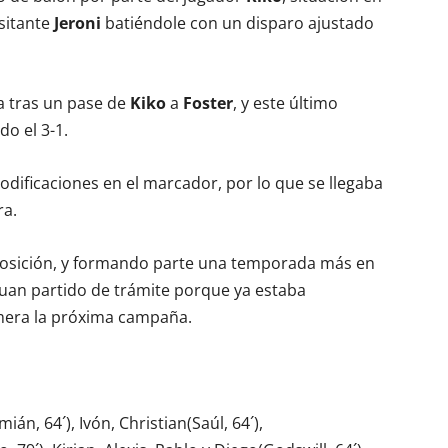
isitante
Jeroni
batiéndole con un disparo ajustado
a tras un pase de
Kiko
a
Foster
, y este último
do el 3-1.
odificaciones en el marcador, por lo que se llegaba
ra.
a posición, y formando parte una temporada más en
 Juan partido de trámite porque ya estaba
mera la próxima campaña.
n, 64´), Ivón, Christian(Saúl, 64´),