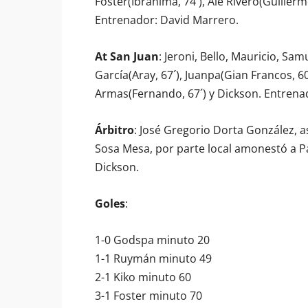
Foster(Ibrahima, 74´), Ale Rivero(Guillermo
Entrenador: David Marrero.
At San Juan
: Jeroni, Bello, Mauricio, Sa
García(Aray, 67´), Juanpa(Gian Francos, 6
Armas(Fernando, 67´) y Dickson. Entrena
Árbitro
: José Gregorio Dorta González, a
Sosa Mesa, por parte local amonestó a Pa
Dickson.
Goles
:
1-0 Godspa minuto 20
1-1 Ruymán minuto 49
2-1 Kiko minuto 60
3-1 Foster minuto 70