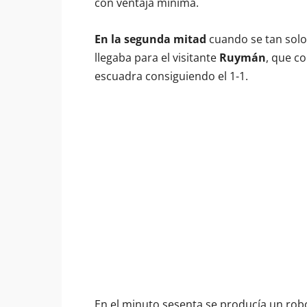
con ventaja mínima.
En la segunda mitad
cuando se tan solo
llegaba para el visitante
Ruymán
, que c
escuadra consiguiendo el 1-1.
En el minuto sesenta se producía un rob