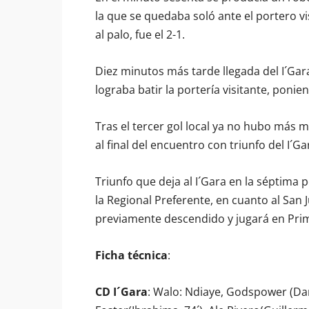
la que se quedaba soló ante el portero v
al palo, fue el 2-1.
Diez minutos más tarde llegada del I´Gar
lograba batir la portería visitante, ponien
Tras el tercer gol local ya no hubo más m
al final del encuentro con triunfo del I´Ga
Triunfo que deja al I´Gara en la séptim
la Regional Preferente, en cuanto al San
previamente descendido y jugará en Pri
Ficha técnica
:
CD I´Gara
: Walo: Ndiaye, Godspower (Damiá