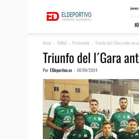
ElDeportivo.es
jueves
FÚ
Inicio
Fútbol
Preferente
Triunfo del I´Gara ante un 
Triunfo del I´Gara a
Por
ElDeportivo.es
-
06/04/2024