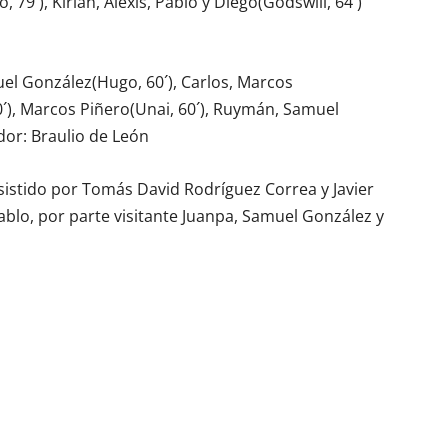
, 79´), Kirian, Alexis, Pablo y Diego(Godswill, 64´)
muel González(Hugo, 60´), Carlos, Marcos
0´), Marcos Piñero(Unai, 60´), Ruymán, Samuel
dor: Braulio de León
sistido por Tomás David Rodríguez Correa y Javier
blo, por parte visitante Juanpa, Samuel González y