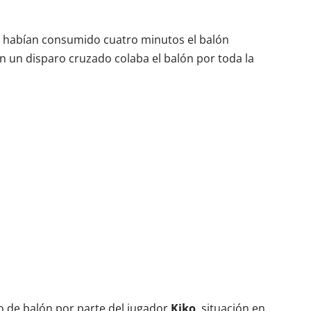
 habían consumido cuatro minutos el balón
on un disparo cruzado colaba el balón por toda la
o de balón por parte del jugador
Kiko
, situación en