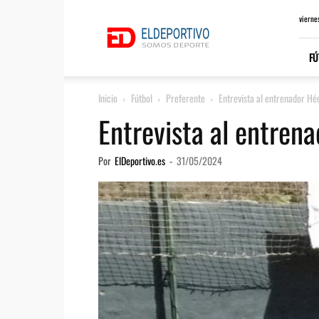
ElDeportivo.es
vierne
FÚ
Inicio
Fútbol
Preferente
Entrevista al entrenador H
Entrevista al entren
Por
ElDeportivo.es
-
31/05/2024