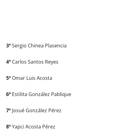
3º
Sergio Chinea Plasencia
4º
Carlos Santos Reyes
5º
Omar Luis Acosta
6ª
Estilita González Pablique
7º
Josué González Pérez
8º
Yapci Acosta Pérez