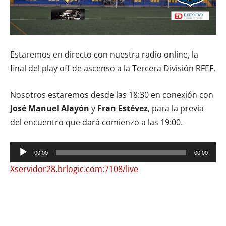
Estaremos en directo con nuestra radio online, la
final del play off de ascenso a la Tercera División RFEF.
Nosotros estaremos desde las 18:30 en conexión con
José Manuel Alayón
y
Fran Estévez
, para la previa
del encuentro que dará comienzo a las 19:00.
Reproductor
00:00
00:00
de
Xservidor28.brlogic.com:7108/live
audio