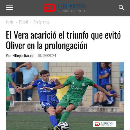
Inicio
Fútbol
Preferente
El Vera acarició el triunfo que evitó
Oliver en la prolongación
Por
ElDeportivo.es
-
01/09/2024