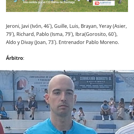
Jeroni, Javi (Ivón, 46´), Guille, Luis, Brayan, Yeray (Asier,
79´), Richard, Pablo (Isma, 79´), Ibra(Gorosito, 60´),
Aldo y Divay (Joan, 73´). Entrenador Pablo Moreno.
Árbitro
: