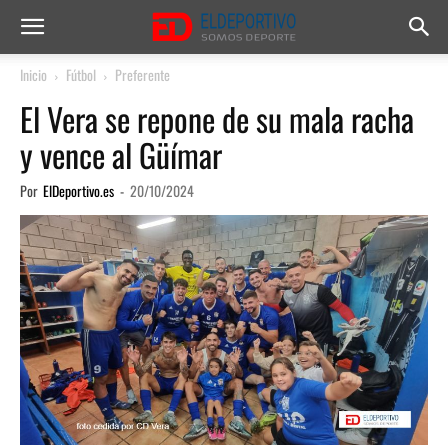
Inicio
Fútbol
Preferente
El Vera se repone de su mala racha
y vence al Güímar
Por
ElDeportivo.es
-
20/10/2024