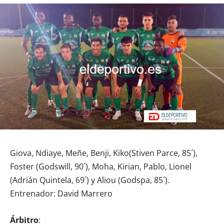
Giova, Ndiaye, Meñe, Benji, Kiko(Stiven Parce, 85´),
Foster (Godswill, 90´), Moha, Kirian, Pablo, Lionel
(Adrián Quintela, 69´) y Aliou (Godspa, 85´).
Entrenador: David Marrero
Árbitro
: