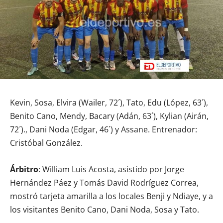
Kevin, Sosa, Elvira (Wailer, 72´), Tato, Edu (López, 63´),
Benito Cano, Mendy, Bacary (Adán, 63´), Kylian (Airán,
72´)., Dani Noda (Edgar, 46´) y Assane. Entrenador:
Cristóbal González.
Árbitro
: William Luis Acosta, asistido por Jorge
Hernández Páez y Tomás David Rodríguez Correa,
mostró tarjeta amarilla a los locales Benji y Ndiaye, y a
los visitantes Benito Cano, Dani Noda, Sosa y Tato.