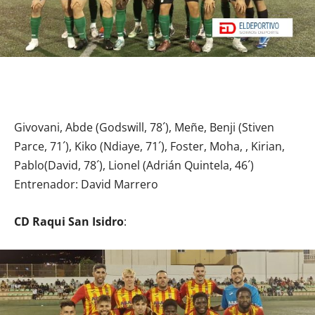
Givovani, Abde (Godswill, 78´), Meñe, Benji (Stiven
Parce, 71´), Kiko (Ndiaye, 71´), Foster, Moha, , Kirian,
Pablo(David, 78´), Lionel (Adrián Quintela, 46´)
Entrenador: David Marrero
CD Raqui San Isidro
: