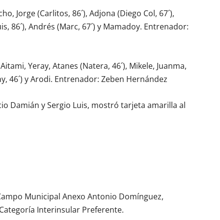
ho, Jorge (Carlitos, 86´), Adjona (Diego Col, 67´),
Luis, 86´), Andrés (Marc, 67´) y Mamadoy. Entrenador:
Aitami, Yeray, Atanes (Natera, 46´), Mikele, Juanma,
nny, 46´) y Arodi. Entrenador: Zeben Hernández
cio Damián y Sergio Luis, mostró tarjeta amarilla al
 Campo Municipal Anexo Antonio Domínguez,
Categoría Interinsular Preferente.