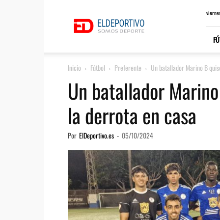
ElDeportivo.es
vierne
FÚ
Inicio
Fútbol
Preferente
Un batallador Marino B quiso
Un batallador Marino
la derrota en casa
Por
ElDeportivo.es
-
05/10/2024