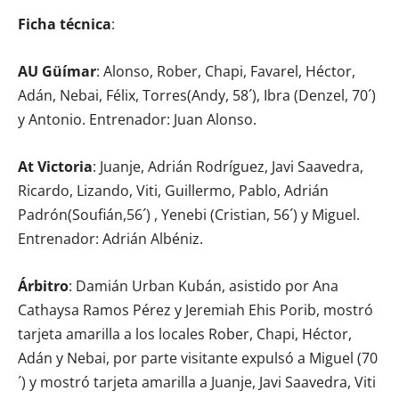
Ficha técnica
:
AU Güímar
: Alonso, Rober, Chapi, Favarel, Héctor,
Adán, Nebai, Félix, Torres(Andy, 58´), Ibra (Denzel, 70´)
y Antonio. Entrenador: Juan Alonso.
At Victoria
: Juanje, Adrián Rodríguez, Javi Saavedra,
Ricardo, Lizando, Viti, Guillermo, Pablo, Adrián
Padrón(Soufián,56´) , Yenebi (Cristian, 56´) y Miguel.
Entrenador: Adrián Albéniz.
Árbitro
: Damián Urban Kubán, asistido por Ana
Cathaysa Ramos Pérez y Jeremiah Ehis Porib, mostró
tarjeta amarilla a los locales Rober, Chapi, Héctor,
Adán y Nebai, por parte visitante expulsó a Miguel (70
´) y mostró tarjeta amarilla a Juanje, Javi Saavedra, Viti