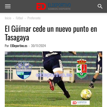
Inicio
Fútbol
Preferente
El Güímar cede un nuevo punto en
Tasagaya
Por
ElDeportivo.es
-
30/11/2024