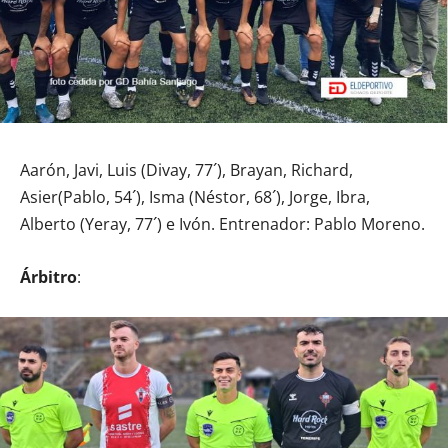
Aarón, Javi, Luis (Divay, 77´), Brayan, Richard,
Asier(Pablo, 54´), Isma (Néstor, 68´), Jorge, Ibra,
Alberto (Yeray, 77´) e Ivón. Entrenador: Pablo Moreno.
Árbitro
: