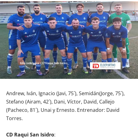
Andrew, Iván, Ignacio (Javi, 75´), Semidán(Jorge, 75´),
Stefano (Airam, 42´), Dani, Víctor, David, Callejo
(Pacheco, 81´), Unai y Ernesto. Entrenador: David
Torres.
CD Raqui San Isidro
: