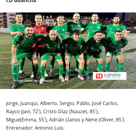
CD Guancha
:
Jorge, Juanqui, Alberto, Sergio, Pablo, José Carlos,
Rayco (Javi, 72´), Cristo Díaz (Nauzet, 85´),
Migue(Emma, 55´), Adrián Llanos y Nene (Oliver, 85´).
Entrenador: Antonio Luis.