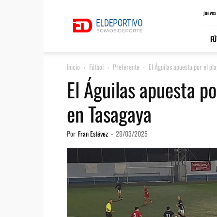
ElDeportivo.es
jueves
FÚ
Inicio
Fútbol
Preferente
El Águilas apuesta por el pla
El Águilas apuesta por
en Tasagaya
Por
Fran Estévez
-
29/03/2025