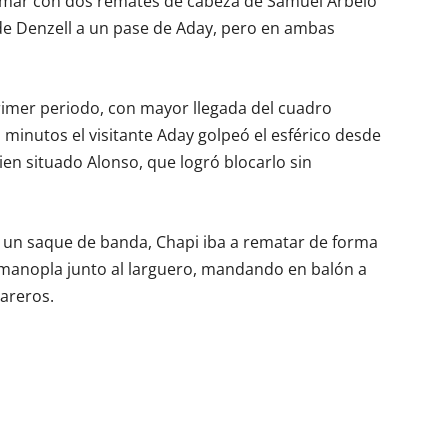
ímar con dos remates de cabeza de Samuel Arbelo
 de Denzell a un pase de Aday, pero en ambas
primer periodo, con mayor llegada del cuadro
a minutos el visitante Aday golpeó el esférico desde
ien situado Alonso, que logró blocarlo sin
s un saque de banda, Chapi iba a rematar de forma
a manopla junto al larguero, mandando en balón a
areros.