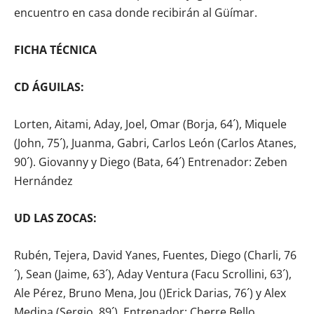
encuentro en casa donde recibirán al Güímar.
FICHA TÉCNICA
CD ÁGUILAS:
Lorten, Aitami, Aday, Joel, Omar (Borja, 64´), Miquele
(John, 75´), Juanma, Gabri, Carlos León (Carlos Atanes,
90´). Giovanny y Diego (Bata, 64´) Entrenador: Zeben
Hernández
UD LAS ZOCAS:
Rubén, Tejera, David Yanes, Fuentes, Diego (Charli, 76
´), Sean (Jaime, 63´), Aday Ventura (Facu Scrollini, 63´),
Ale Pérez, Bruno Mena, Jou ()Erick Darias, 76´) y Alex
Medina (Sergio, 89´). Entrenador: Cherre Bello