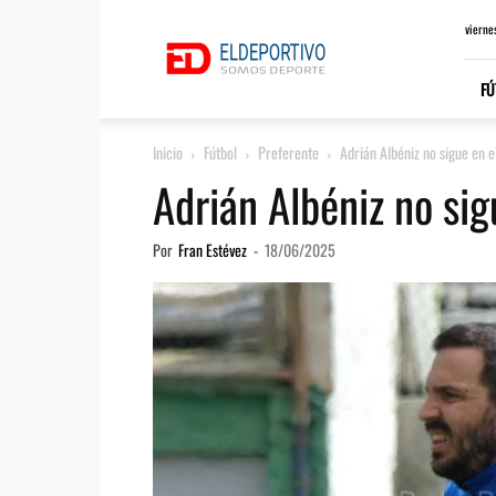
ElDeportivo.es
vierne
FÚ
Inicio
Fútbol
Preferente
Adrián Albéniz no sigue en el
Adrián Albéniz no sig
Por
Fran Estévez
-
18/06/2025