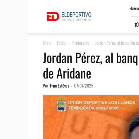
ElDeportivo.es
doming
FÚ
Inicio
Fútbol
Preferente
Jordan Pérez, al banquillo d
Jordan Pérez, al banq
de Aridane
Por
Fran Estévez
-
07/07/2025