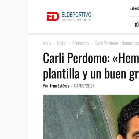
ElDeportivo.es
sábado
FÚ
Inicio
Fútbol
Preferente
Carli Perdomo: «Hemos hech
Carli Perdomo: «Hem
plantilla y un buen 
Por
Fran Estévez
-
04/09/2025