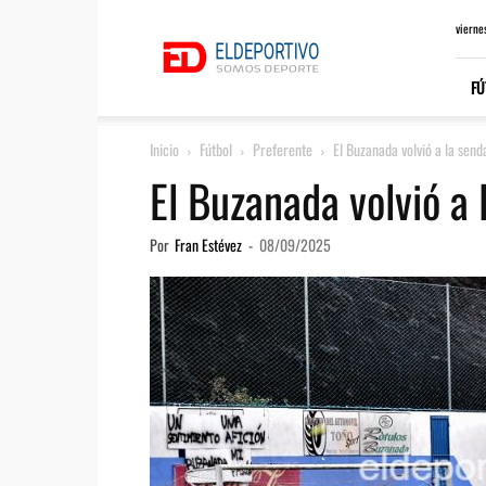
ElDeportivo.es
vierne
FÚ
Inicio
Fútbol
Preferente
El Buzanada volvió a la senda
El Buzanada volvió a 
Por
Fran Estévez
-
08/09/2025