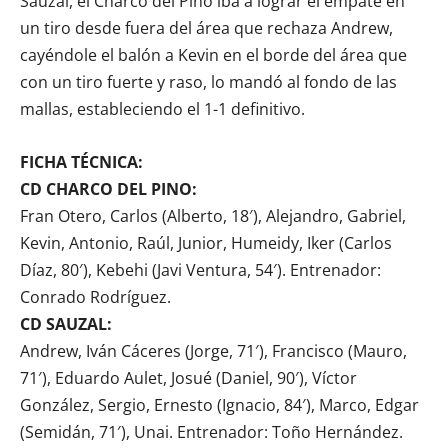
Sauzal, el Charco del Pino iba a lograr el empate en
un tiro desde fuera del área que rechaza Andrew,
cayéndole el balón a Kevin en el borde del área que
con un tiro fuerte y raso, lo mandó al fondo de las
mallas, estableciendo el 1-1 definitivo.
FICHA TÉCNICA:
CD CHARCO DEL PINO:
Fran Otero, Carlos (Alberto, 18′), Alejandro, Gabriel,
Kevin, Antonio, Raúl, Junior, Humeidy, Iker (Carlos
Díaz, 80′), Kebehi (Javi Ventura, 54′). Entrenador:
Conrado Rodríguez.
CD SAUZAL:
Andrew, Iván Cáceres (Jorge, 71′), Francisco (Mauro,
71′), Eduardo Aulet, Josué (Daniel, 90′), Víctor
González, Sergio, Ernesto (Ignacio, 84′), Marco, Edgar
(Semidán, 71′), Unai. Entrenador: Toño Hernández.