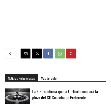
Noticias Relacionadas
Más del autor
La FIFT confirma que la UD Norte ocupará la
plaza del CD Guancha en Preferente