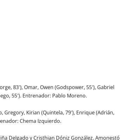
(Jorge, 83′), Omar, Owen (Godspower, 55′), Gabriel
Diego, 55′). Entrenador: Pablo Moreno.
jo, Gregory, Kirian (Quintela, 79′), Enrique (Adrián,
ntrenador: Chema Izquierdo.
ariña Delgado y Cristhian Dóniz González. Amonestó