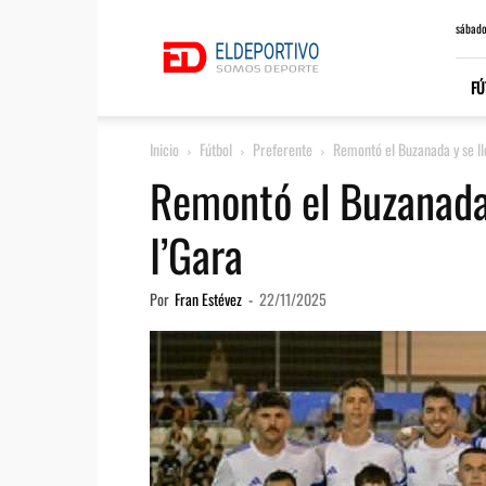
ElDeportivo.es
sábado
FÚ
Inicio
Fútbol
Preferente
Remontó el Buzanada y se lle
Remontó el Buzanada y
I’Gara
Por
Fran Estévez
-
22/11/2025