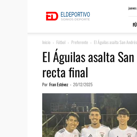
ElDeportivo.es
jueves
FÚ
Inicio
Fútbol
Preferente
El Águilas asalta San Andrés 
El Águilas asalta San
recta final
Por
Fran Estévez
-
20/12/2025