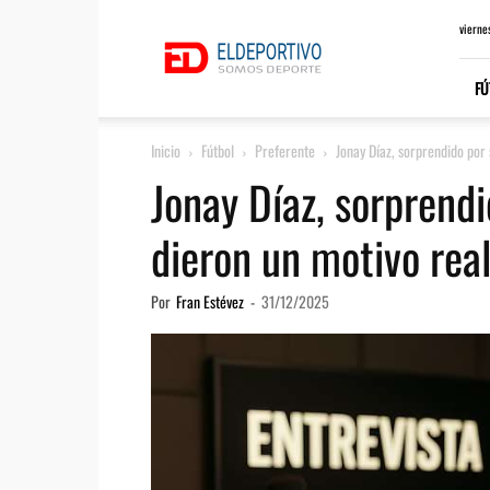
ElDeportivo.es
vierne
FÚ
Inicio
Fútbol
Preferente
Jonay Díaz, sorprendido por
Jonay Díaz, sorprend
dieron un motivo rea
Por
Fran Estévez
-
31/12/2025