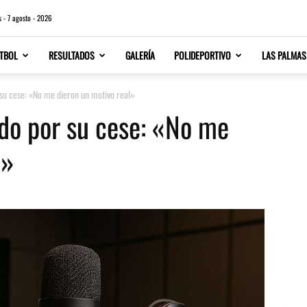
s - 7 agosto - 2026
TBOL
RESULTADOS
GALERÍA
POLIDEPORTIVO
LAS PALMAS
 su cese: «No me dieron un motivo real»
ido por su cese: «No me
l»