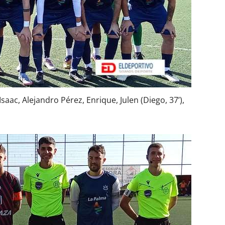
saac, Alejandro Pérez, Enrique, Julen (Diego, 37’),