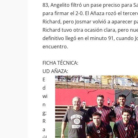
83, Angelito filtró un pase preciso para S
para firmar el 2-0. El Añaza rozó el terc
Richard, pero Josmar volvió a aparecer p
Richard tuvo otra ocasión clara, pero nue
definitivo llegó en el minuto 91, cuando
encuentro.
FICHA TÉCNICA:
UD AÑAZA:
E
d
wi
n
g;
R
a
úl