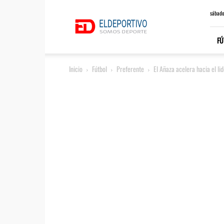
ElDeportivo.es
sábado
FÚ
Inicio
Fútbol
Preferente
El Añaza acelera hacia el li