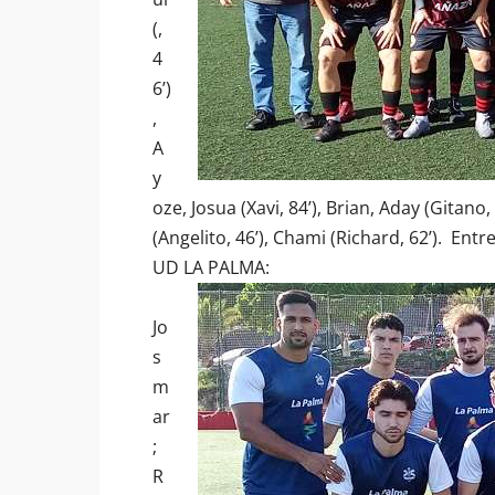
(,
4
6’)
,
A
y
oze, Josua (Xavi, 84’), Brian, Aday (Gitano
(Angelito, 46’), Chami (Richard, 62’). Ent
UD LA PALMA:
Jo
s
m
ar
;
R