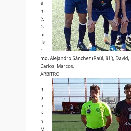
e
n
é,
G
ui
lle
r
mo, Alejandro Sánchez (Raúl, 81’), David, I
Carlos, Marcos.
ÁRBITRO:
R
u
b
é
n
M