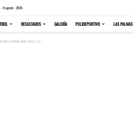
 - 8 agosto - 2026
TBOL
RESULTADOS
GALERÍA
POLIDEPORTIVO
LAS PALMAS
derato y hunde aún más a La...