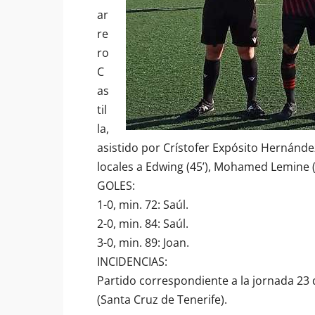
ar
re
ro
C
as
til
la,
asistido por Crístofer Expósito Hernánd
locales a Edwing (45’), Mohamed Lemine (45
GOLES:
1-0, min. 72: Saúl.
2-0, min. 84: Saúl.
3-0, min. 89: Joan.
INCIDENCIAS:
Partido correspondiente a la jornada 23 
(Santa Cruz de Tenerife).