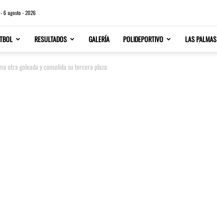
 - 6 agosto - 2026
TBOL
RESULTADOS
GALERÍA
POLIDEPORTIVO
LAS PALMAS
ma otra goleada y consolida su tercera plaza