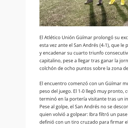
El Atlético Unión Güímar prolongó su ex
esta vez ante el San Andrés (4‑1), que le
y encadenar su cuarto triunfo consecutiv
capitalino, pese a llegar tras ganar la j
colchón de ocho puntos sobre la zona d
El encuentro comenzó con un Güímar muy
peso del juego. El 1‑0 llegó muy pronto
terminó en la portería visitante tras un
Pese al golpe, el San Andrés no se descom
quien volvió a golpear: Ibra filtró un pas
definió con un tiro cruzado para firmar el