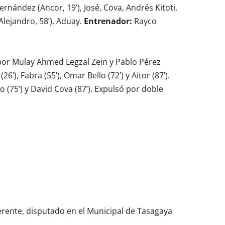
rnández (Ancor, 19’), José, Cova, Andrés Kitoti,
Alejandro, 58’), Aduay.
Entrenador:
Rayco
 por Mulay Ahmed Legzal Zein y Pablo Pérez
’), Fabra (55’), Omar Bello (72’) y Aitor (87’).
o (75’) y David Cova (87’). Expulsó por doble
erente, disputado en el Municipal de Tasagaya