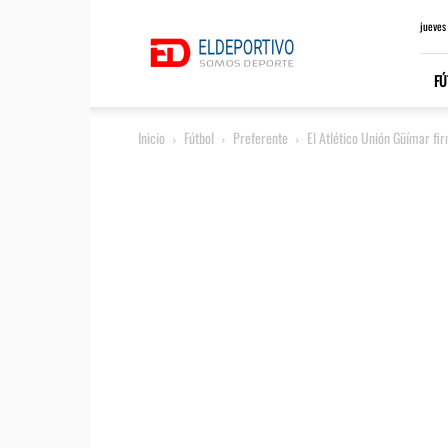
ElDeportivo.es
jueves
FÚ
Inicio
Fútbol
Preferente
El Atlético Unión Güímar fir