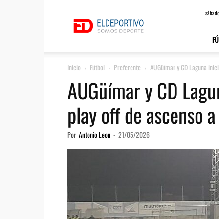
ElDeportivo.es
sábado
FÚ
Inicio
Fútbol
Preferente
AUGüímar y CD Laguna inician
AUGüímar y CD Laguna
play off de ascenso a
Por
Antonio Leon
-
21/05/2026