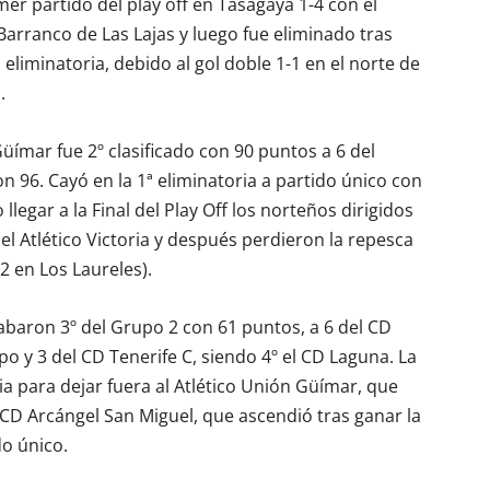
mer partido del play off en Tasagaya 1-4 con el
Barranco de Las Lajas y luego fue eliminado tras
eliminatoria, debido al gol doble 1-1 en el norte de
.
üímar fue 2º clasificado con 90 puntos a 6 del
96. Cayó en la 1ª eliminatoria a partido único con
llegar a la Final del Play Off los norteños dirigidos
el Atlético Victoria y después perdieron la repesca
2 en Los Laureles).
cabaron 3º del Grupo 2 con 61 puntos, a 6 del CD
 y 3 del CD Tenerife C, siendo 4º el CD Laguna. La
ria para dejar fuera al Atlético Unión Güímar, que
l CD Arcángel San Miguel, que ascendió tras ganar la
do único.