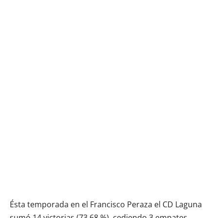
Ésta temporada en el Francisco Peraza el CD Laguna
sumó 14 victorias (73,68 %), cediendo 3 empates