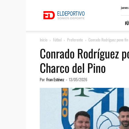
ElDeportivo.es
jueves
FÚ
Inicio
Fútbol
Preferente
Conrado Rodríguez pone fin 
Conrado Rodríguez po
Charco del Pino
Por
Fran Estévez
-
13/05/2026