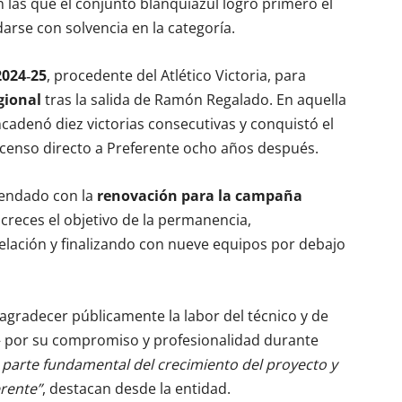
las que el conjunto blanquiazul logró primero el
arse con solvencia en la categoría.
2024‑25
, procedente del Atlético Victoria, para
gional
tras la salida de Ramón Regalado. En aquella
encadenó diez victorias consecutivas y conquistó el
scenso directo a Preferente ocho años después.
frendado con la
renovación para la campaña
 creces el objetivo de la permanencia,
elación y finalizando con nueve equipos por debajo
 agradecer públicamente la labor del técnico y de
— por su compromiso y profesionalidad durante
 parte fundamental del crecimiento del proyecto y
erente”
, destacan desde la entidad.