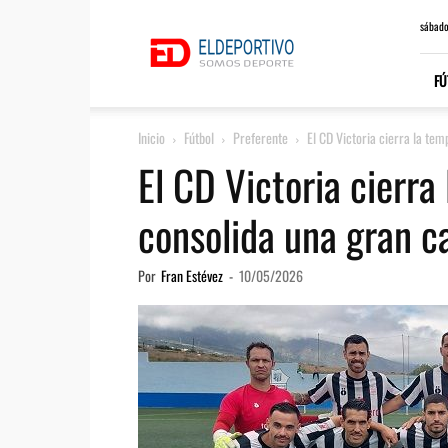
ElDeportivo.es
sábado
FÚ
Inicio
Fútbol
Preferente
El CD Victoria cierra la tem
El CD Victoria cierra
consolida una gran 
Por
Fran Estévez
-
10/05/2026