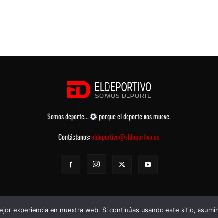
Somos deporte...
porque el deporte nos mueve.
Contáctanos:
eldeportivo@eldeportivo.es
jor experiencia en nuestra web. Si continúas usando este sitio, asumi
rvados -
Política de Privacidad
-
Aviso legal
-
Contacto