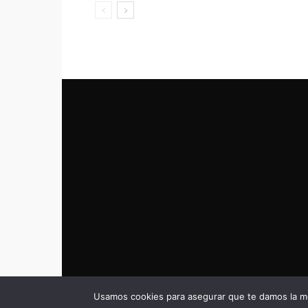
Usamos cookies para asegurar que te damos la me
© eldeportivo.es 2008 - 2025 Todos los Derechos Rese