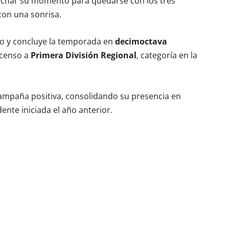
vechar su momento para quedarse con los tres
con una sonrisa.
o y concluye la temporada en
decimoctava
scenso a
Primera División Regional
, categoría en la
campaña positiva, consolidando su presencia en
ente iniciada el año anterior.